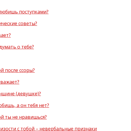
 любишь поступками?
ические советы?
вает?
думать о тебе?
й после ссоры?
уважает?
енщине (девушке)?
бишь, а он тебя нет?
ой ты не нравишься?
лизости с тобой – невербальные признаки