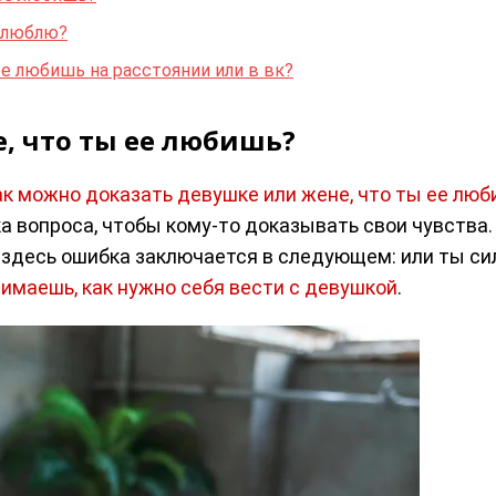
е люблю?
ее любишь на расстоянии или в вк?
, что ты ее любишь?
ак можно доказать девушке или жене, что ты ее лю
а вопроса, чтобы кому-то доказывать свои чувства
о здесь ошибка заключается в следующем: или ты с
имаешь, как нужно себя вести с девушкой
.