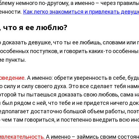
лему немного по-другому, а именно – через правиль
енности.
Как легко знакомиться и привлекать девуш
 что я ее люблю?
о доказать девушке, что ты ее любишь, словами или п
особенных поступков, и говорить каких-то особенны
е пункты.
оведение
. А именно: обрети уверенность в себе, б
силу и силу своего духа. Это все сделает тебя на
которой ты пытаешься доказать свою любовь, сама 
ы был рядом с ней, что тебе и не придется ничего до
редполагает достаточно большой объем работы, поэ
 о чем там говориться, и постепенно внедрить всю и
влекательность
. А именно – займись своим состоя