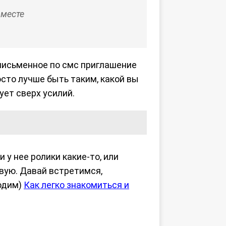
вместе
 письменное по смс приглашение
осто лучше быть таким, какой вы
бует сверх усилий.
 у нее ролики какие-то, или
живую. Давай встретимся,
одим)
Как легко знакомиться и