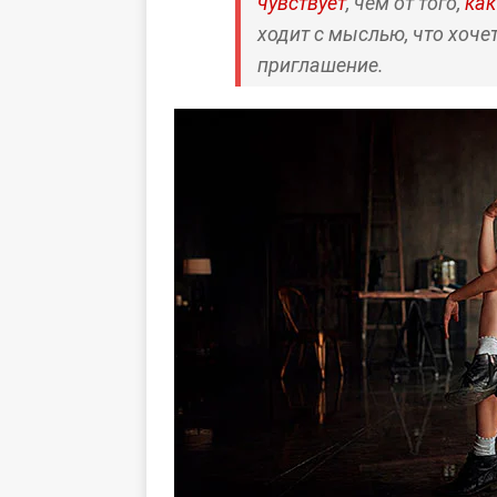
чувствует
, чем от того,
ка
ходит с мыслью, что хоче
приглашение.