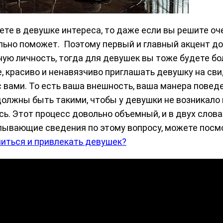
ете в девушке интереса, то даже если вы решите оч
сильно поможет. Поэтому первый и главный акцент д
ую личность, тогда для девушек вы тоже будете бол
е, красиво и ненавязчиво приглашать девушку на св
с вами. То есть ваша внешность, ваша манера повед
олжны быть такими, чтобы у девушки не возникало в
сь. Этот процесс довольно объемный, и в двух слова
пывающие сведения по этому вопросу, можете посм
миться и привлекать девушек?