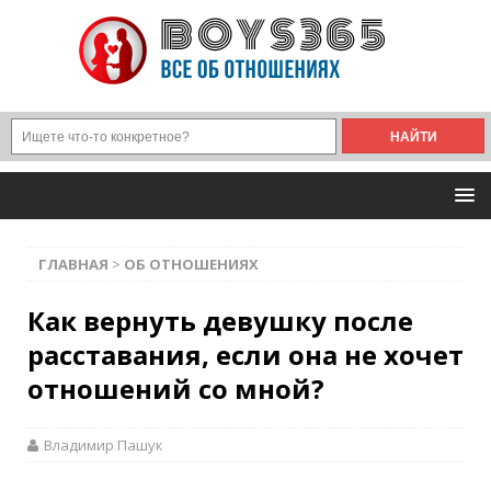
ГЛАВНАЯ
>
ОБ ОТНОШЕНИЯХ
Как вернуть девушку после
расставания, если она не хочет
отношений со мной?
Владимир Пашук