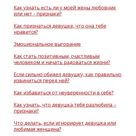
Как узнать есть ли у моей жены любовник
или нет - признаки?
Как признаться девушке, что она тебе
нравится?
Эмоциональное выгорание
Как стать позитивным, счастливым
человеком и начать радоваться жизни?
Если сильно обидел девушку, как правильно
извиниться перед ней?
Как избавиться от неуверенности в себе?
Как узнать, что девушка тебя разлюбила –
признаки?
Что делать, если игнорирует девушка или
любимая женщина?