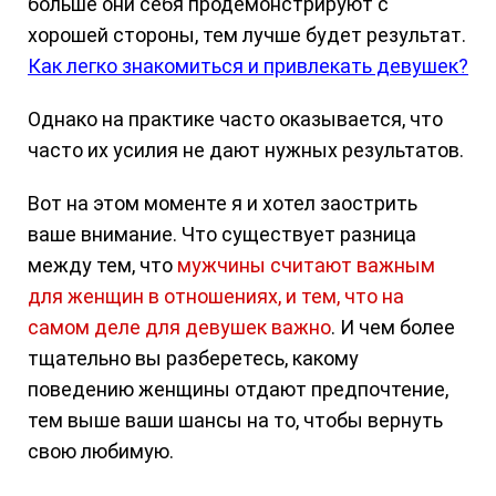
больше они себя продемонстрируют с
хорошей стороны, тем лучше будет результат.
Как легко знакомиться и привлекать девушек?
Однако на практике часто оказывается, что
часто их усилия не дают нужных результатов.
Вот на этом моменте я и хотел заострить
ваше внимание. Что существует разница
между тем, что
мужчины считают важным
для женщин в отношениях, и тем, что на
самом деле для девушек важно
. И чем более
тщательно вы разберетесь, какому
поведению женщины отдают предпочтение,
тем выше ваши шансы на то, чтобы вернуть
свою любимую.