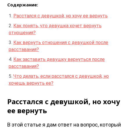
Содержание:
Расстался с девушкой, но хочу ее вернуть
Как понять, что девушка хочет вернуть
отношения?
Как вернуть отношения с девушкой после
расставания?
Как заставить девушку вернуться после
расставания?
Что делать, если расстался с девушкой, но
хочешь вернуть ее?
Расстался с девушкой, но хочу
ее вернуть
В этой статье я дам ответ на вопрос, который