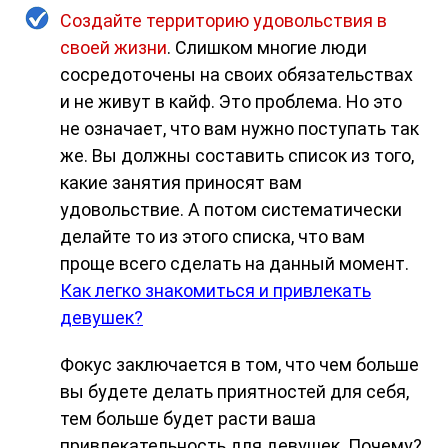
Создайте территорию удовольствия в
своей жизни
. Слишком многие люди
сосредоточены на своих обязательствах
и не живут в кайф. Это проблема. Но это
не означает, что вам нужно поступать так
же. Вы должны составить список из того,
какие занятия приносят вам
удовольствие. А потом систематически
делайте то из этого списка, что вам
проще всего сделать на данный момент.
Как легко знакомиться и привлекать
девушек?
Фокус заключается в том, что чем больше
вы будете делать приятностей для себя,
тем больше будет расти ваша
привлекательность для девушек. Почему?