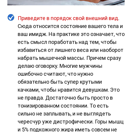
Приведите в порядок свой внешний вид
.
Сюда относится состояние вашего тела и
ваш имидж. На практике это означает, что
есть смысл поработать над тем, чтобы
избавиться от лишнего веса или наоборот
набрать мышечной массы. Причем сразу
делаю оговорку. Многие мужчины
ошибочно считают, что нужно
обязательно быть супер крутыми
качками, чтобы нравится девушкам. Это
не правда. Достаточно быть просто в
тонизированном состоянии. То есть
сильно не заплывать, и не выглядеть
чересчур уже дистрофически. Горы мышц
и 5% подкожного жира иметь совсем не