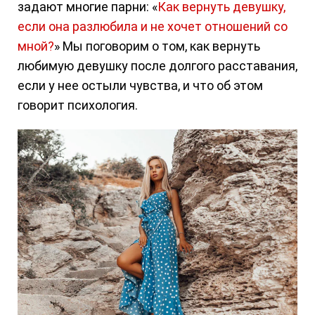
задают многие парни: «
Как вернуть девушку,
если она разлюбила и не хочет отношений со
мной?
» Мы поговорим о том, как вернуть
любимую девушку после долгого расставания,
если у нее остыли чувства, и что об этом
говорит психология.