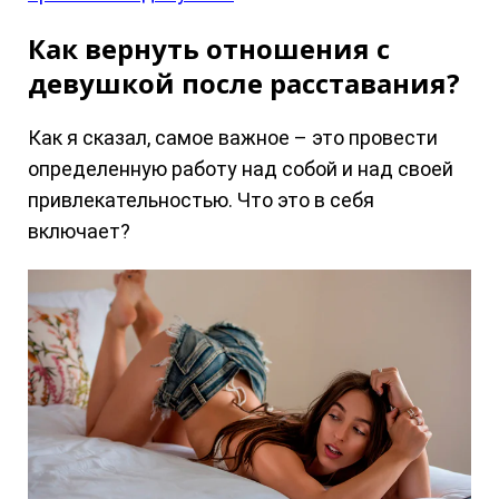
Как вернуть отношения с
девушкой после расставания?
Как я сказал, самое важное – это провести
определенную работу над собой и над своей
привлекательностью. Что это в себя
включает?