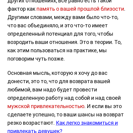
других отношениях, все равно есть такой
фактор как
память о вашей прошлой близости
.
Другими словами, между вами было что-то,
что вас объединяло, и это что-то имеет
определенный потенциал для того, чтобы
возродить ваши отношения. Это в теории. То,
как этим пользоваться на практике, мы
поговорим чуть позже.
Основная мысль, которую я хочу до вас
донести, это то, что для возврата вашей
любимой, вам надо будет провести
определенную работу над собой и над своей
мужской привлекательностью
. И если вы это
сделаете успешно, то ваши шансы на возврат
резко возрастают.
Как легко знакомиться и
привлекать девушек?