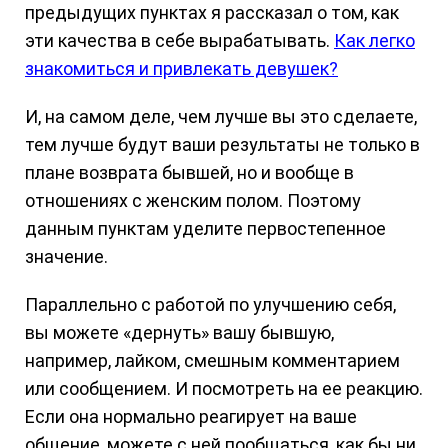
предыдущих пунктах я рассказал о том, как
эти качества в себе вырабатывать.
Как легко
знакомиться и привлекать девушек?
И, на самом деле, чем лучше вы это сделаете,
тем лучше будут ваши результаты не только в
плане возврата бывшей, но и вообще в
отношениях с женским полом. Поэтому
данным пунктам уделите первостепенное
значение.
Параллельно с работой по улучшению себя,
вы можете «дернуть» вашу бывшую,
например, лайком, смешным комментарием
или сообщением. И посмотреть на ее реакцию.
Если она нормально реагирует на ваше
общение, можете с ней пообщаться, как бы ни