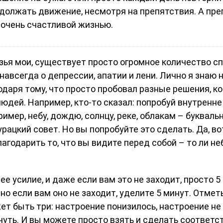
олжать движение, несмотря на препятствия. А препя
 очень счастливой жизнью.
зья мои, существует просто огромное количество с
 навсегда о депрессии, апатии и лени. Лично я знаю 
годаря тому, что просто пробовал разные решения, ко
людей. Например, кто-то сказал: попробуй внутренн
мер, небу, дождю, солнцу, реке, облакам – буквальн
рацкий совет. Но вы попробуйте это сделать. Да, во
агодарить то, что вы видите перед собой – то ли неб
е усилие, и даже если вам это не заходит, просто 5 
но если вам оно не заходит, уделите 5 минут. Отмет
ет быть три: настроение понизилось, настроение не
-чуть. И вы можете просто взять и сделать соответ