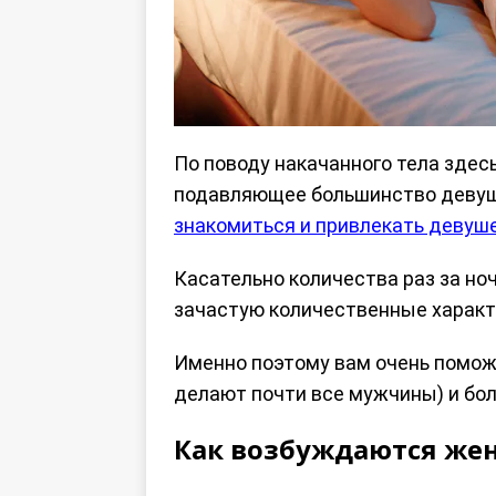
По поводу накачанного тела здес
подавляющее большинство девуше
знакомиться и привлекать девуш
Касательно количества раз за ночь
зачастую количественные характе
Именно поэтому вам очень помо
делают почти все мужчины) и бо
Как возбуждаются ж