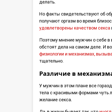
делать.
Но факты свидетельствуют об обр
получают оргазм во время близос
удовлетворены качеством секса
Поэтому мнение мужчин о себе в 
обстоят дела на самом деле. И во
физиологии и механизмах, вызы
тщательно.
Различие в механизм
У мужчин в этом плане все гораз
тела с красивыми формами чуть л
желание секса.
Да, в жизни бывает так, что
иногд