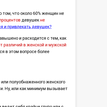
 том, что около 60% женщин не
 процентов
девушек
не
ся и привлекать девушек?
авышено и расходится с тем, как
 различий в женской и мужской
ся в этом вопросе более
о или полуобнаженного женского
и. Ну, или как минимум вызывает
а ведет себя крайне глупо или с