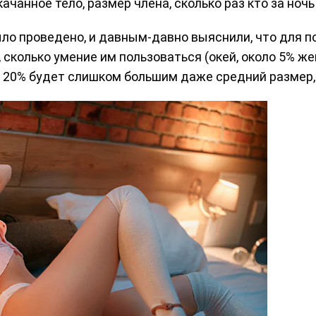
ачанное тело, размер члена, сколько раз кто за ночь
ыло проведено, и давным-давно выяснили, что для
 сколько умение им пользоваться (окей, около 5% ж
для 20% будет слишком большим даже средний размер,