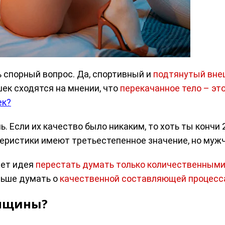
ь спорный вопрос. Да, спортивный и
подтянутый вне
к сходятся на мнении, что
перекачанное тело – эт
ек?
. Если их качество было никаким, то хоть ты кончи 2
ристики имеют третьестепенное значение, но мужч
жет идея
перестать думать только количественными
льше думать о
качественной составляющей процесс
енщины?