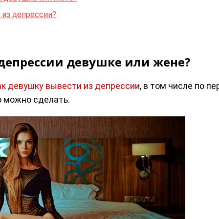
 из депрессии?
депрессии девушке или жене?
ак девушку вывести из депрессии
, в том числе по п
о можно сделать.