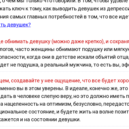
, о чем мы только что говорили. В том, чтобы удовл
жать ключ к тому, как выводить девушек из депресс
ия самых главных потребностей в том, что все идет
ать девушек?
е обнимать девушку (можно даже крепко), и сохран
ологов, часто женщины обнимают подушку или мягкую
пасности, когда они в детстве искали объятий отца
ет не подушка, а реальный мужчина, то есть вы, эф
щем, создавайте у нее ощущение, что все будет хор
менно вы в этом уверены. В идеале, конечно же, это
здать в человеке слепую веру, но это должно иметь п
 нацеленность на оптимизм, безусловно, передастся 
иональное состояние, и будете жить на волне позити
ажется и на состоянии девушки.